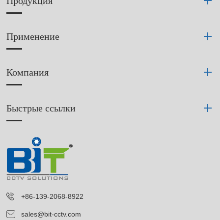
Продукция
для
использованием
национальной
различных
безопасности.
технологий
для
Применение
преодоления
проблем
приложений.
Компания
Быстрые ссылки
+86-139-2068-8922
sales@bit-cctv.com