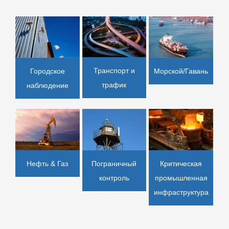
Транспорт и
Морской/Гавань
Городское
трафик
наблюдение
Нефть & Газ
Пограничный
Критическая
контроль
промышленная
инфраструктура