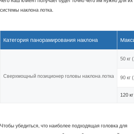
чего наш клиент получает будет точно чего им нужно для их
системы наклона лотка.
Категория панорамирования наклона
Макс
50 кг 
Сверхмощный позиционер головы наклона лотка
90 кг 
120 кг
Чтобы убедиться, что наиболее подходящая головка для