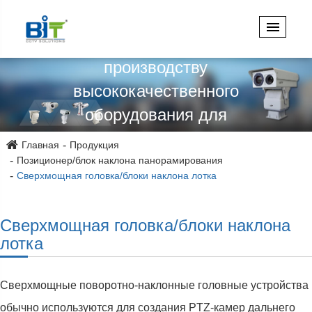
проектированию,
проектированию и
производству
высококачественного
оборудования для
видеонаблюдения более 15
Главная
Продукция
лет!
Позиционер/блок наклона панорамирования
Сверхмощная головка/блоки наклона лотка
Сверхмощная головка/блоки наклона
лотка
Сверхмощные поворотно-наклонные головные устройства
обычно используются для создания PTZ-камер дальнего