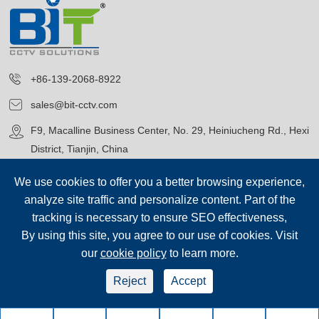
+86-139-2068-8922
sales@bit-cctv.com
F9, Macalline Business Center, No. 29, Heiniucheng Rd., Hexi
District, Tianjin, China
We use cookies to offer you a better browsing experience,
analyze site traffic and personalize content. Part of the
tracking is necessary to ensure SEO effectiveness,
By using this site, you agree to our use of cookies. Visit
Авторские права©
Blue Icon (Tianjin) Technology Co., Ltd.
Все
our
cookie policy
to learn more.
права защищены.
sep-footer
Карта сайта
|
Reject
Accept
Политика конфиденциальности