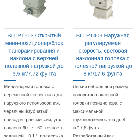
BIT-PT503 Открытый
BIT-PT409 Наружная
мини-позиционер/блок
регулируемая
панорамирования и
скорость, световая
наклона с верхней
наклонная головка с
полезной нагрузкой до
полезной нагрузкой до
3,5 кг/7,72 фунта
8 кг/17,6 фунта
Миниатюрная головка с
Легкий небольшой размер
переменной скоростью для
поворотно-наклонной
наружного использования,
головки позиционера, с
червячный/зубчатый
максимальной
привод и трансмиссия, угол
грузоподъемностью до 8
наклона-60 ° ~- 60, точность
кг/17,6 фунта.
заданной ± 0,1 °, поддержка
Разработанный как