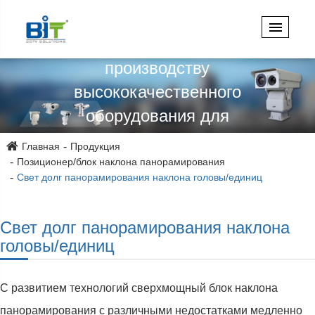
проектированию,
проектированию и
производству
высококачественного
оборудования для
видеонаблюдения более 15
Главная
Продукция
лет!
Позиционер/блок наклона панорамирования
Свет долг панорамирования наклона головы/единиц
Свет долг панорамирования наклона
головы/единиц
С развитием технологий сверхмощный блок наклона
панорамирования с различными недостатками медленно