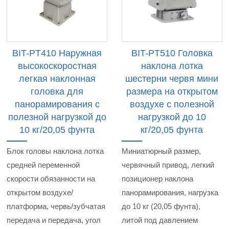
BIT-PT410 Наружная
BIT-PT510 Головка
высокоскоростная
наклона лотка
легкая наклонная
шестерни червя мини
головка для
размера на открытом
панорамирования с
воздухе с полезной
полезной нагрузкой до
нагрузкой до 10
10 кг/20,05 фунта
кг/20,05 фунта
Блок головы наклона лотка
Миниатюрный размер,
средней переменной
червячный привод, легкий
скорости обязанности на
позиционер наклона
открытом воздухе/
панорамирования, нагрузка
платформа, червь/зубчатая
до 10 кг (20,05 фунта),
передача и передача, угол
литой под давлением