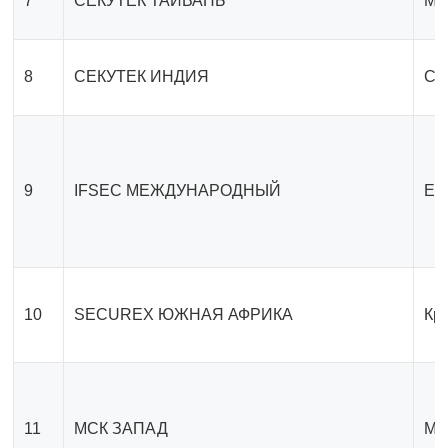
7
СЕКУТЕК ТАЙВАНЬ
Ме
8
СЕКУТЕК ИНДИЯ
Са
9
IFSEC МЕЖДУНАРОДНЫЙ
Ex
10
SECUREX ЮЖНАЯ АФРИКА
Кр
11
МСК ЗАПАД
Ме