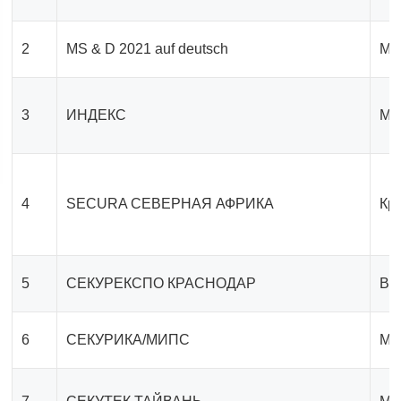
2
MS & D 2021 auf deutsch
Ме
3
ИНДЕКС
Ме
4
SECURA СЕВЕРНАЯ АФРИКА
Кр
5
СЕКУРЕКСПО КРАСНОДАР
Вы
6
СЕКУРИКА/МИПС
Мо