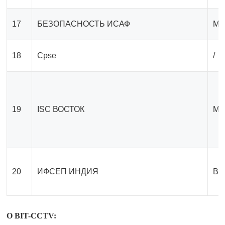
17
БЕЗОПАСНОСТЬ ИСАФ
Ме
18
Cpse
/
19
ISC ВОСТОК
Ме
20
ИФСЕП ИНДИЯ
Вы
О BIT-CCTV: