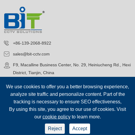
+86-139-2068-8922
sales@bit-cctv.com
F9, Macalline Business Center, No. 29, Heiniucheng Rd., Hexi
District, Tianjin, China
We use cookies to offer you a better browsing experience,
analyze site traffic and personalize content. Part of the
tracking is necessary to ensure SEO effectiveness,
By using this site, you agree to our use of cookies. Visit
Авторские права©
Blue Icon (Tianjin) Technology Co., Ltd.
Все
our
cookie policy
to learn more.
права защищены.
sep-footer
Карта сайта
|
Reject
Accept
Политика конфиденциальности