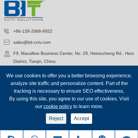
+86-139-2068-8922
sales@bit-cctv.com
F9, Macalline Business Center, No. 29, Heiniucheng Rd., Hexi
District, Tianjin, China
We use cookies to offer you a better browsing experience,
analyze site traffic and personalize content. Part of the
tracking is necessary to ensure SEO effectiveness,
By using this site, you agree to our use of cookies. Visit
Авторские права©
Blue Icon (Tianjin) Technology Co., Ltd.
Все
our
cookie policy
to learn more.
права защищены.
sep-footer
Карта сайта
|
Reject
Accept
Политика конфиденциальности