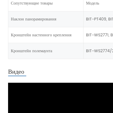
Сопутствующие товары
Модель
Наклон панорамирования
BIT-PT409, BI
Кронштейн настенного крепления
BIT-WS2771, 
Кронштейн полемаунта
BIT-WS2774/
Видео