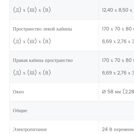
(Д) х (Ш) х (В)
12,40 х 8,50 х
Пространство левой кабины
170 х 70 х 80
(Д) х (Ш) х (В)
6,69 х 2,76 х 
Правая кабина пространство
170 х 70 х 80
(Д) х (Ш) х (В)
6,69 х 2,76 х 
Окно
Ø 58 мм (2,2
Общие
Электропитание
24 В переменн