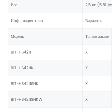
Вес
2,5 кг (5,51 ф
Информация заказа
Варианты
Модель
Только жилье
BIT-HS4211
X
BIT-HS4211K
X
BIT-HS4211SHK
X
BIT-HS4211SHKW
X