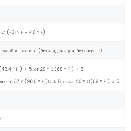
 C (-31 ° F ~ 140 ° F)
льной влажности (без конденсации, без нагрева)
(46,4 ° F ) ± 5, от 20 ° C(68 ° F ) ± 5
ючен: 37 ° (98,6 ° F )C ± 5, выкл. 20 ° C(68 ° F ) ± 5
ия