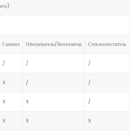
унта)
Саншил
Обогреватель/Вентилятор
Стеклоочиститель
/
/
/
X
/
/
X
X
/
X
X
X