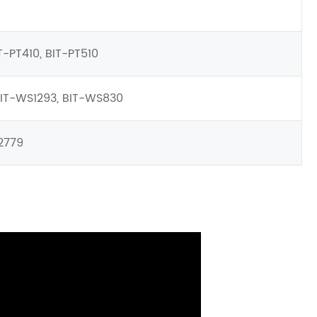
T-PT410, BIT-PT510
BIT-WS1293, BIT-WS830
2779