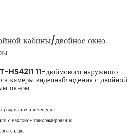
русский
português
العربية
ойной кабины/двойное окно
ры
tiếng việt
ไทย
IT-HS4211 11-дюймового наружного
уса камеры видеонаблюдения с двойной
čeština
ым окном
dansk
нее/наружное применение
Svenska
 или с наклоном панорамирования
ого сплава