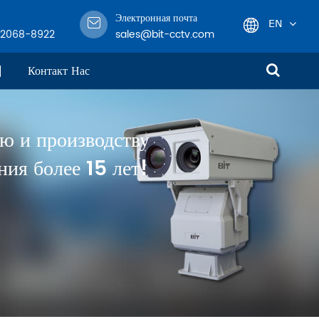
Электронная почта
EN
-2068-8922
sales@bit-cctv.com
English
Контакт Нас
日本語
ю и производству
한국어
ия более 15 лет!
français
Deutsch
Español
italiano