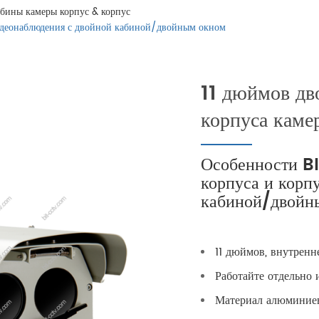
бины камеры корпус & корпус
идеонаблюдения с двойной кабиной/двойным окном
11 дюймов дв
корпуса каме
Особенности B
корпуса и корп
кабиной/двойн
11 дюймов, внутрен
Работайте отдельно
Материал алюминиев