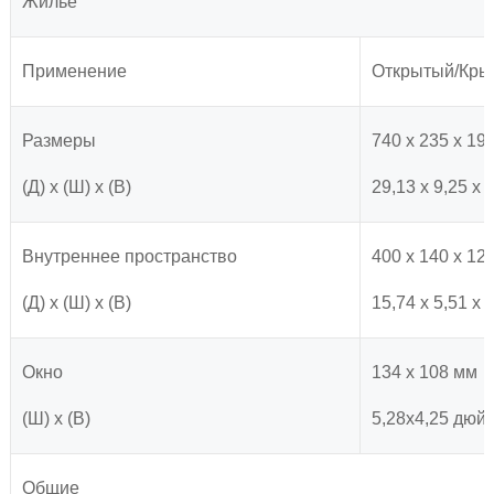
Жилье
Применение
Открытый/Кры
Размеры
740 х 235 х 19
(Д) х (Ш) х (В)
29,13 х 9,25 х
Внутреннее пространство
400 х 140 х 12
(Д) х (Ш) х (В)
15,74 х 5,51 х
Окно
134 х 108 мм
(Ш) х (В)
5,28x4,25 дюй
Общие