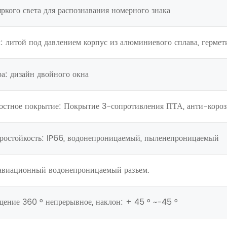
яркого света для распознавания номерного знака
л: литой под давлением корпус из алюминиевого сплава, герм
ра: дизайн двойного окна
остное покрытие: Покрытие 3-сопротивления ПТА, анти-коро
ростойкость: IP66, водонепроницаемый, пыленепроницаемый
 авиационный водонепроницаемый разъем.
щение 360 ° непрерывное, наклон: + 45 ° ~-45 °