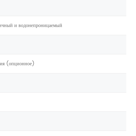
етичный и водонепроницаемый
зия (опционное)