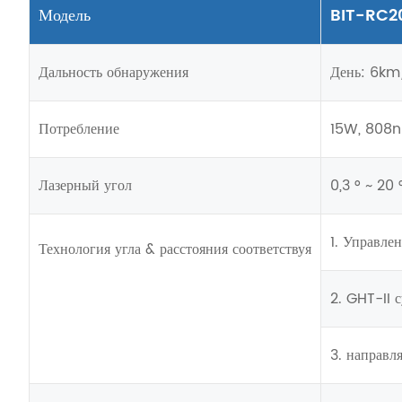
Модель
BIT-RC2
Дальность обнаружения
День: 6km
Потребление
15W, 808
Лазерный угол
0,3 ° ~ 20 
1. Управле
Технология угла & расстояния соответствуя
2. GHT-II 
3. направл