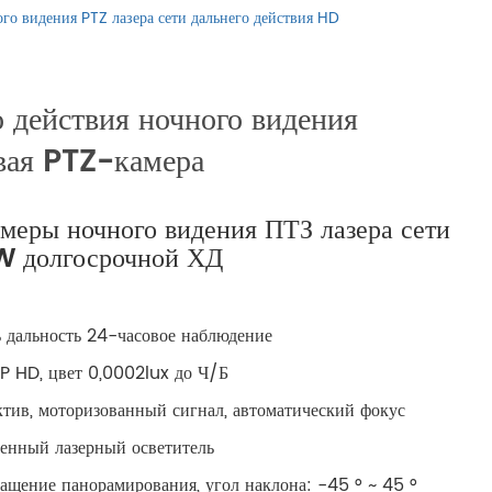
русский
 видения PTZ лазера сети дальнего действия HD
português
о действия ночного видения
العربية
евая PTZ-камера
tiếng việt
меры ночного видения ПТЗ лазера сети
ไทย
 долгосрочной ХД
čeština
ь дальность 24-часовое наблюдение
dansk
P HD, цвет 0,0002lux до Ч/Б
ктив, моторизованный сигнал, автоматический фокус
Svenska
нный лазерный осветитель
ащение панорамирования, угол наклона: -45 ° ~ 45 °