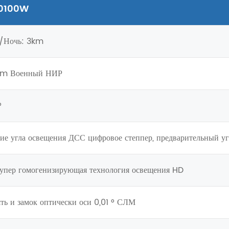
0100W
/Ночь: 3km
nm Военный НИР
°
ние угла освещения ДСС цифровое степпер, предварительный уго
супер гомогенизирующая технология освещения HD
ять и замок оптически оси 0,01 ° СЛМ