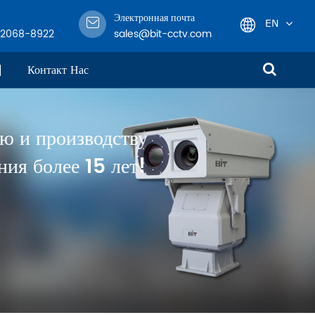
Электронная почта
EN
-2068-8922
sales@bit-cctv.com
English
Контакт Нас
日本語
ю и производству
한국어
ия более 15 лет!
français
Deutsch
Español
italiano