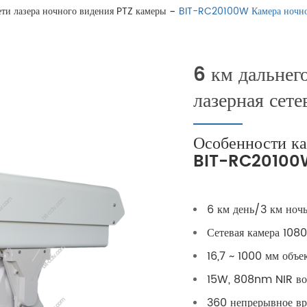
ти лазера ночного видения PTZ камеры
BIT-RC20100W Камера ночного
6 км дальнег
лазерная сет
Особенности ка
BIT-RC20100W
6 км день/3 км ноч
Сетевая камера 1080
16,7 ~ 1000 мм объе
15W, 808nm NIR вое
360 непрерывное вр