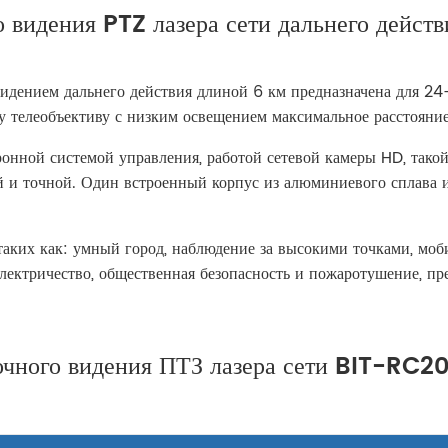
идения PTZ лазера сети дальнего дейст
дением дальнего действия длиной 6 км предназначена для 24
у телеобъективу с низким освещением максимальное расстояние
нной системой управления, работой сетевой камеры HD, такой
й и точной. Один встроенный корпус из алюминиевого сплава и
ких как: умный город, наблюдение за высокими точками, моби
 электричество, общественная безопасность и пожаротушение, 
ночного видения ПТЗ лазера сети BIT-RC