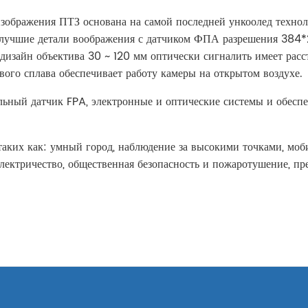
изображения ПТЗ основана на самой последней ункоолед техно
е лучшие детали воображения с датчиком ФПА разрешения 384
изайн объектива 30 ~ 120 мм оптически сигналить имеет расст
вого сплава обеспечивает работу камеры на открытом воздухе.
льный датчик FPA, электронные и оптические системы и обесп
ких как: умный город, наблюдение за высокими точками, моби
 электричество, общественная безопасность и пожаротушение, 