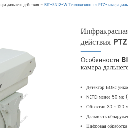
ера дальнего действия
BIT-SN12-W Тепловизионная PTZ-камера даль
Инфракрасная
действия PTZ
Особенности B
камера дальнег
Детектор ВОкс унко
NETD менее 50 мк (
Объектив 30 ~ 120 
Дальность обнаружен
Цифровая обработка