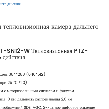
русский
него действия
português
 тепловизионная камера дальнего
العربية
tiếng việt
IT-SN12-W Тепловизионная PTZ-
ไทย
о действия
čeština
олед, 384*288 (640*512)
dansk
при 25 ℃ F1.0)
мм с моторизованными сигналом и фокусом
Svenska
ия 10 км, дальность распознавания 2,8 км
 изображений SDE, AGC, 2-кратное цифровое усиление