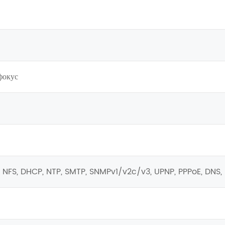
фокус
, NFS, DHCP, NTP, SMTP, SNMPv1/v2c/v3, UPNP, PPPoE, DNS,