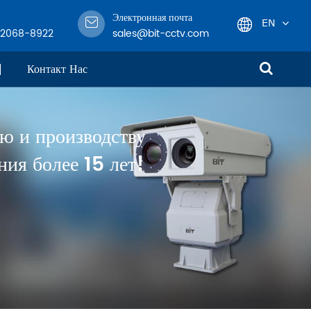
Электронная почта
EN
-2068-8922
sales@bit-cctv.com
English
Контакт Нас
日本語
ю и производству
한국어
ия более 15 лет!
français
Deutsch
Español
italiano