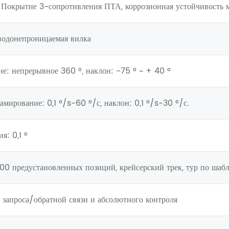
 Покрытие 3-сопротивления ПТА, коррозионная устойчивость 
водонепроницаемая вилка
ие: непрерывное 360 °, наклон: -75 ° ~ + 40 °
амирование: 0,1 °/s-60 °/с, наклон: 0,1 °/s-30 °/с.
я: 0,1 °
00 предустановленных позиций, крейсерский трек, тур по шабл
 запроса/обратной связи и абсолютного контроля